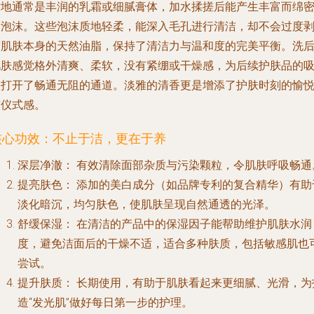
质地通常是丰润的乳霜或细腻膏体，加水揉搓后能产生丰富而绵
的泡沫。这些泡沫质地轻柔，能深入毛孔进行清洁，却不会过度
离肌肤本身的天然油脂，保持了清洁力与温和度的完美平衡。洗
肌肤感觉格外清爽、柔软，没有紧绷或干燥感，为后续护肤品的
收打开了畅通无阻的通道。淡雅的清香更是增添了护肤时刻的愉
与仪式感。
核心功效：不止于洁，更在于养
深层净澈：
有效清除面部杂质与污染颗粒，令肌肤呼吸畅通
提亮肤色：
添加的美白成分（如品牌专利的复合精华）有助
淡化暗沉，均匀肤色，使肌肤呈现自然通透的光泽。
舒缓保湿：
在清洁的产品中的保湿因子能帮助维护肌肤水润
度，避免洁面后的干燥不适，适合多种肤质，包括敏感肌也
尝试。
提升肤质：
长期使用，有助于肌肤看起来更细腻、光滑，为
造“发光肌”做好每日第一步的护理。