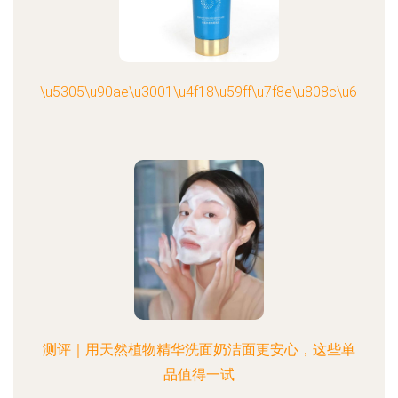
\u5305\u90ae\u3001\u4f18\u59ff\u7f8e\u808c\u6c34\u
测评｜用天然植物精华洗面奶洁面更安心，这些单
品值得一试