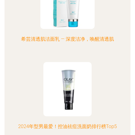
希芸清透肌洁面乳 — 深度洁净，唤醒清透肌
2024年型男最爱！控油祛痘洗面奶排行榜Top5