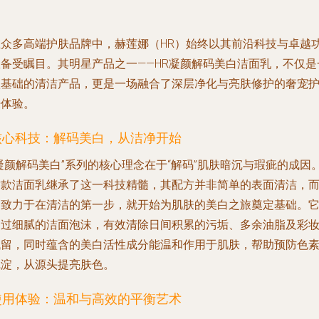
在众多高端护肤品牌中，赫莲娜（HR）始终以其前沿科技与卓越
效备受瞩目。其明星产品之一——HR凝颜解码美白洁面乳，不仅是
款基础的清洁产品，更是一场融合了深层净化与亮肤修护的奢宠
肤体验。
核心科技：解码美白，从洁净开始
凝颜解码美白”系列的核心理念在于“解码”肌肤暗沉与瑕疵的成因
这款洁面乳继承了这一科技精髓，其配方并非简单的表面清洁，
是致力于在清洁的第一步，就开始为肌肤的美白之旅奠定基础。
通过细腻的洁面泡沫，有效清除日间积累的污垢、多余油脂及彩
残留，同时蕴含的美白活性成分能温和作用于肌肤，帮助预防色
沉淀，从源头提亮肤色。
使用体验：温和与高效的平衡艺术