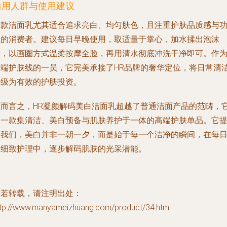
适用人群与使用建议
这款洁面乳尤其适合追求亮白、均匀肤色，且注重护肤品质感与
效的消费者。建议每日早晚使用，取适量于掌心，加水揉出泡沫
后，以画圈方式温柔按摩全脸，再用清水彻底冲洗干净即可。作
高端护肤线的一员，它完美承接了HR品牌的奢华定位，将日常清
升级为有效的护肤投资。
总而言之，HR凝颜解码美白洁面乳超越了普通洁面产品的范畴，
是一款集清洁、美白预备与肌肤养护于一体的高端护肤单品。它
醒我们，美白并非一朝一夕，而是始于每一个洁净的瞬间，在每
的细致护理中，逐步解码肌肤的光采潜能。
如若转载，请注明出处：
ttp://www.manyameizhuang.com/product/34.html