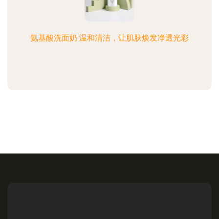
氨基酸洗面奶 温和清洁，让肌肤焕发净透光彩