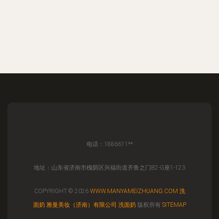
电话：1886611**
地址：山东省济南市槐荫区兴福街道齐鲁之门B2-G座1-123
COPYRIGHT © 2026
WWW.MANYAMEIZHUANG.COM
洗
面奶
雅曼美妆（济南）有限公司
洗面奶
版权所有
SITEMAP