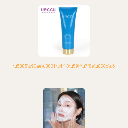
\u5305\u90ae\u3001\u4f18\u59ff\u7f8e\u808c\u6c34\u