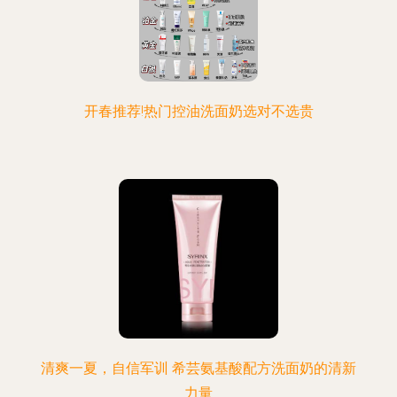
开春推荐!热门控油洗面奶选对不选贵
清爽一夏，自信军训 希芸氨基酸配方洗面奶的清新
力量