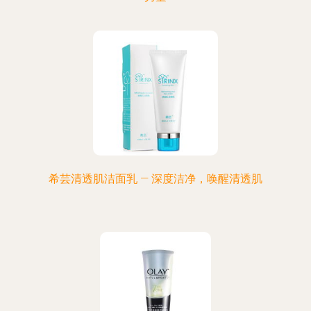
希芸清透肌洁面乳 — 深度洁净，唤醒清透肌